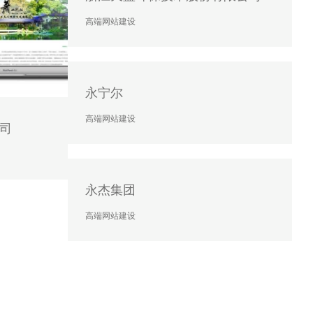
高端网站建设
永杰集团
高端网站建设