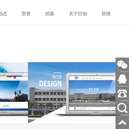
动态
荣誉
招募
关于巨创
联络